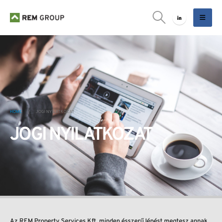
HOME
JOGI NYILATKOZAT
JOGI NYILATKOZAT
Az REM Property Services Kft. minden ésszerű lépést megtesz annak