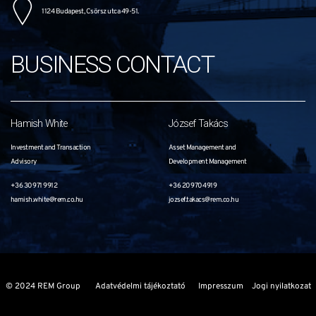
1124 Budapest, Csörsz utca 49-51.
BUSINESS CONTACT
Hamish White
József Takács
Investment and Transaction
Asset Management and
Advisory
Development Management
+36 30 971 9912
+36 20 970 4919
hamish.white@rem.co.hu
jozsef.takacs@rem.co.hu
© 2024 REM Group
Adatvédelmi tájékoztató
Impresszum
Jogi nyilatkozat